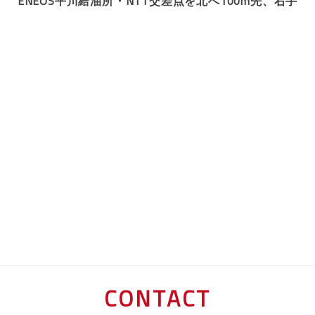
ENEOS平川給油所・NTT交差点を北へ100m先、右手
CONTACT